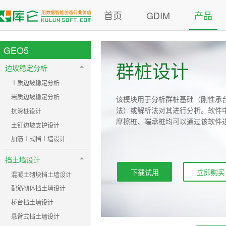
首页
GDIM
产品
GEO5
群桩设计
边坡稳定分析
土质边坡稳定分析
岩质边坡稳定分析
该模块用于分析群桩基础（刚性承
法）或解析法对其进行分析。软件
抗滑桩设计
摩擦桩、端承桩均可以通过该软件
土钉边坡支护设计
加筋土式挡土墙设计
挡土墙设计
下载试用
立即购买
混凝土砌块挡土墙设计
配筋砌体挡土墙设计
桥台挡土墙设计
悬臂式挡土墙设计