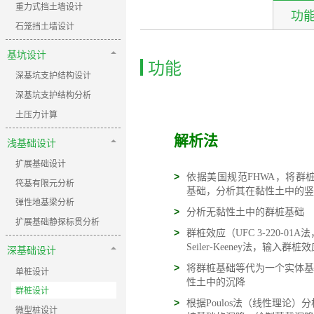
重力式挡土墙设计
功
石笼挡土墙设计
基坑设计
功能
深基坑支护结构设计
深基坑支护结构分析
土压力计算
解析法
浅基础设计
扩展基础设计
>
依据美国规范FHWA，将群
笩基有限元分析
基础，分析其在黏性土中的竖
弹性地基梁分析
>
分析无黏性土中的群桩基础
扩展基础静探标贯分析
>
群桩效应（UFC 3-220-01A法，
Seiler-Keeney法，输入群
深基础设计
>
将群桩基础等代为一个实体基
单桩设计
性土中的沉降
群桩设计
>
根据Poulos法（线性理论）
微型桩设计