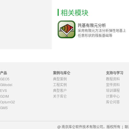
相关模块
笩基有限元分析
采用有限元方法分析弹性地基上
任意形状的筏板基础等
产品
案例与库仑
支持与学习
GEO5
典型案例
教程资料
GModel
工程实例
宣传资料
EVS
典型客户
培训课程
GDIM
关于库仑
计算中心
OptumG2
库仑问答
GMS
@ 南京库仑软件技术有限公司，版权所有 |
联