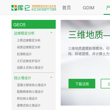
首页
GDIM
GEO5
三维地质
边坡稳定分析
土质边坡稳定分析
岩质边坡稳定分析
三维地质建模新增模块，可
场、斜坡建模，并计算土方
抗滑桩设计
土钉边坡支护设计
加筋土式挡土墙设计
挡土墙设计
下载试用
混凝土砌块挡土墙设计
配筋砌体挡土墙设计
桥台挡土墙设计
悬臂式挡土墙设计