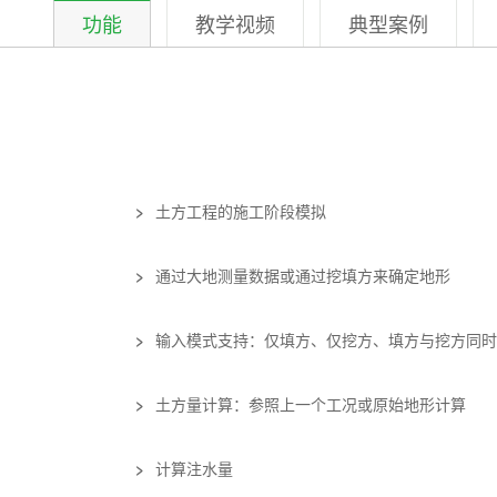
功能
教学视频
典型案例
>
土方工程的施工阶段模拟
>
通过大地测量数据或通过挖填方来确定地形
>
输入模式支持：仅填方、仅挖方、填方与挖方同时
>
土方量计算：参照上一个工况或原始地形计算
>
计算注水量