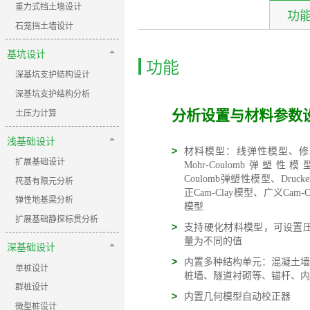
重力式挡土墙设计
功
石笼挡土墙设计
基坑设计
功能
深基坑支护结构设计
深基坑支护结构分析
土压力计算
分析设置与材料参数
浅基础设计
>
材料模型：线弹性模型、修
扩展基础设计
Mohr-Coulomb弹塑性
Coulomb弹塑性模型、Drucke
笩基有限元分析
正Cam-Clay模型、广义Cam
弹性地基梁分析
模型
扩展基础静探标贯分析
>
支持硬化材料模型，可设置
量为不同的值
深基础设计
>
内置多种结构单元：混凝土墙
单桩设计
桩墙、隧道衬砌等、锚杆、内
群桩设计
>
内置几何模型自动校正器
微型桩设计