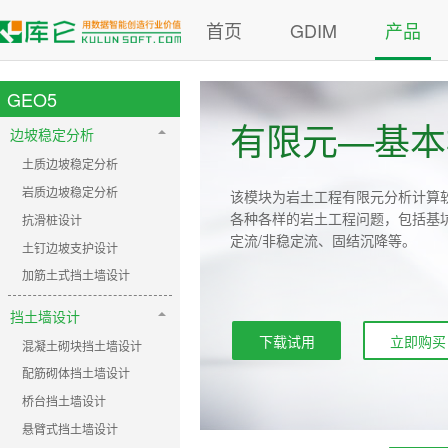
首页
GDIM
产品
GEO5
有限元—基本
边坡稳定分析
土质边坡稳定分析
岩质边坡稳定分析
该模块为岩土工程有限元分析计算
各种各样的岩土工程问题，包括基
抗滑桩设计
定流/非稳定流、固结沉降等。
土钉边坡支护设计
加筋土式挡土墙设计
挡土墙设计
下载试用
立即购买
混凝土砌块挡土墙设计
配筋砌体挡土墙设计
桥台挡土墙设计
悬臂式挡土墙设计