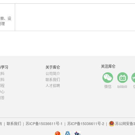
勘察、设
管理
关注库仑
与学习
关于库仑
资料
公司简介
资料
联系我们
课程
人才招聘
微信
bilibili
中心
问答
 |
联系我们
|
苏ICP备15036611号-1
|
苏ICP备15036611号-2
|
苏公网安备32