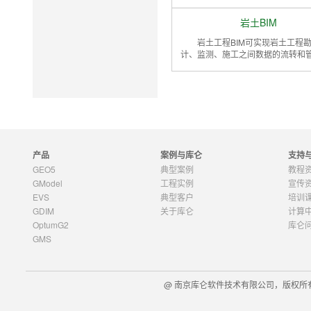
岩土BIM
岩土工程BIM可实现岩土工程
计、监测、施工之间数据的流转和
产品
案例与库仑
支持
GEO5
典型案例
教程
GModel
工程实例
宣传
EVS
典型客户
培训
GDIM
关于库仑
计算
OptumG2
库仑
GMS
@ 南京库仑软件技术有限公司，版权所有