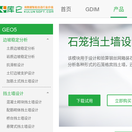
首页
GDIM
产品
GEO5
石笼挡土墙设
边坡稳定分析
土质边坡稳定分析
岩质边坡稳定分析
该模块用于设计和验算钢丝网箱装
分析各种形式的石笼格宾挡土墙，
抗滑桩设计
土钉边坡支护设计
加筋土式挡土墙设计
挡土墙设计
下载试用
立即购买
混凝土砌块挡土墙设计
配筋砌体挡土墙设计
桥台挡土墙设计
悬臂式挡土墙设计