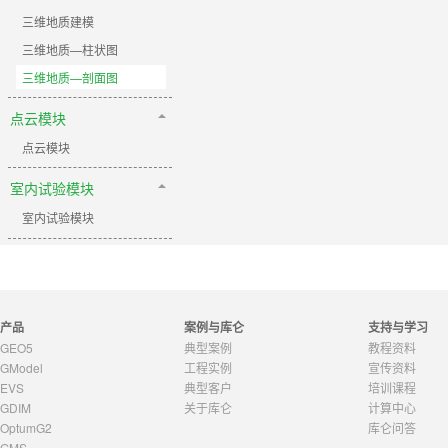
三维地质建模
三维地质—柱状图
三维地质—剖面图
点云模块
点云模块
室内试验模块
室内试验模块
产品
案例与库仑
支持与学习
GEO5
典型案例
教程资料
GModel
工程实例
宣传资料
EVS
典型客户
培训课程
GDIM
关于库仑
计算中心
OptumG2
库仑问答
GMS