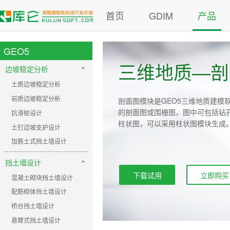
首页
GDIM
产品
GEO5
三维地质—剖
边坡稳定分析
土质边坡稳定分析
岩质边坡稳定分析
剖面图模块是GEO5三维地质建模
的剖面图或围栅图，图中可包括钻
抗滑桩设计
柱状图，可以采用柱状图模块生成
土钉边坡支护设计
加筋土式挡土墙设计
挡土墙设计
下载试用
立即购买
混凝土砌块挡土墙设计
配筋砌体挡土墙设计
桥台挡土墙设计
悬臂式挡土墙设计