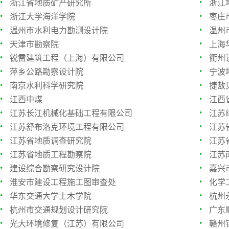
·
·
浙江省地质矿产研究所
浙江
·
·
浙江大学海洋学院
枣庄
·
·
温州市水利电力勘测设计院
温州
·
·
天津市勘察院
上海
·
·
锐雷建筑工程（上海）有限公司
衢州
·
·
萍乡公路勘察设计院
宁波
·
·
南京水利科学研究院
捷敖
·
·
江西中煤
江西
·
·
江苏长江机械化基础工程有限公司
江苏
·
·
江苏舒布洛克环境工程有限公司
江苏
·
·
江苏省地质调查研究院
江苏
·
·
江苏省地质工程勘察院
江苏
·
·
建设综合勘察研究设计院
嘉兴
·
·
淮安市建设工程施工图审查处
化学
·
·
华东交通大学土木学院
杭州
·
·
杭州市交通规划设计研究院
广东
·
·
光大环境修复（江苏）有限公司
赣州