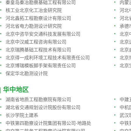
·
·
秦皇岛秦冶勘察基础工程有限公司
内蒙
·
·
核工业北京化工冶金研究院
河北
·
·
河北鑫拓工程勘察设计有限公司
河北
·
·
河北省电力勘测设计研究院
承德
·
·
北京中咨华安交通科技发展有限公司
北京
·
·
北京中汉威工程咨询有限公司
北京
·
·
北京瑞腾基础工程技术有限公司
北京
·
·
北京得一成利环境工程技术有限责任公司
北京
·
·
北京博瑞模板脚手架有限责任公司
北京
·
保定华北勘测设计院
| 华中地区
·
·
湖南省地质工程勘察院有限公司
中建
·
·
湖北省交通规划设计院股份有限公司
中机
·
·
长沙学院土建系
武汉
·
·
中铁第四勘察设计院集团有限公司-地路处
中铁
·
·
中交第二航务工程勘察设计院有限公司
中交