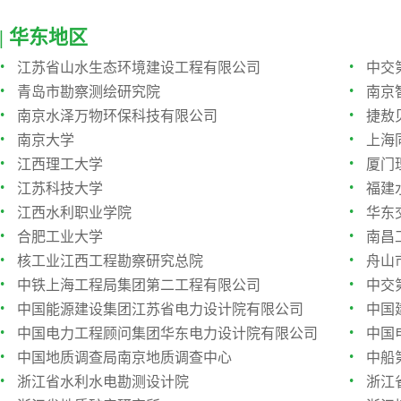
| 华东地区
·
·
江苏省山水生态环境建设工程有限公司
中交
·
·
青岛市勘察测绘研究院
南京
·
·
南京水泽万物环保科技有限公司
捷敖
·
·
南京大学
上海
·
·
江西理工大学
厦门
·
·
江苏科技大学
福建
·
·
江西水利职业学院
华东
·
·
合肥工业大学
南昌
·
·
核工业江西工程勘察研究总院
舟山
·
·
中铁上海工程局集团第二工程有限公司
中交
·
·
中国能源建设集团江苏省电力设计院有限公司
中国
·
·
中国电力工程顾问集团华东电力设计院有限公司
中国
·
·
中国地质调查局南京地质调查中心
中船
·
·
浙江省水利水电勘测设计院
浙江