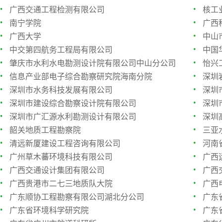
·
·
广西交通工程检测有限公司
核工
·
·
南宁学院
广西
·
·
广西大学
中山
·
·
中交第四航务工程局有限公司
中国
·
·
肇庆市水利水电勘测设计院有限公司中山分公司
怡兴
·
·
信息产业部电子综合勘察研究院海南分院
深圳
·
·
深圳市水务科技发展有限公司
深圳
·
·
深圳市建设综合勘察设计院有限公司
深圳
·
·
深圳市广汇源水利勘测设计有限公司
深圳
·
·
韶关地质工程勘察院
三亚
·
·
清远新厦建设工程咨询有限公司
河南
·
·
广州草木蕃环境科技有限公司
广西
·
·
广西交通设计集团有限公司
广西
·
·
广西贵港市二七三地质队大院
广西
·
·
广东顺协工程勘察有限公司湖北分公司
广东
·
·
广东省环境科学研究院
广东