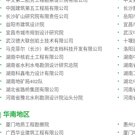
·
·
中国建筑第五工程局有限公司
长沙
·
·
长沙矿山研究院有限责任公司
岳阳
·
·
益阳市建筑设计院
宜昌
·
·
宜昌市城市规划设计研究院
武汉
·
·
武汉德大联创岩土技术有限公司
十堰
·
·
马克菲尔（长沙）新型支档科技开发有限公司
洛阳
·
·
湖南中核岩土工程有限公司
湖南
·
·
湖南省水利水电勘测设计研究总院
湖南
·
·
湖南科鑫电力设计有限公司
湖南
·
·
湖南地矿局402队
湖北
·
·
湖北省路桥集团有限公司
河南
·
·
河南省豫北水利勘测设计院汕头分院
河南
| 华南地区
·
·
厦门地质工程勘察院
惠州
·
·
广西华业建筑工程有限公司
厦门