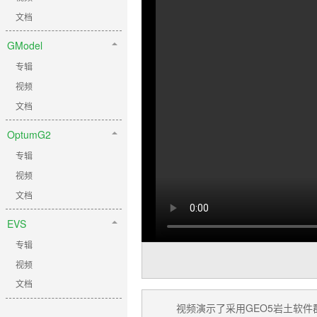
文档
GModel
专辑
视频
文档
OptumG2
专辑
视频
文档
EVS
专辑
视频
文档
视频演示了采用GEO5岩土软