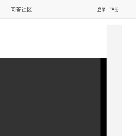
问答社区
登录
注册
绍