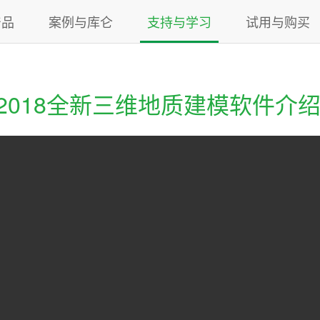
产品
案例与库仑
支持与学习
试用与购买
 2018全新三维地质建模软件介