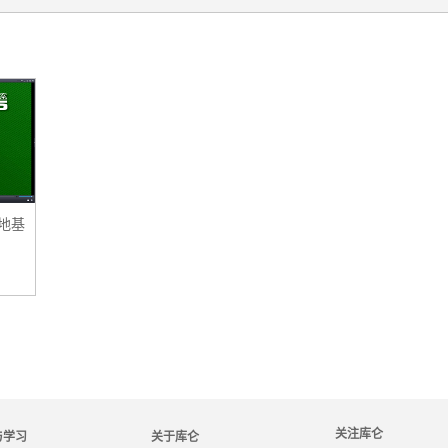
地基
关注库仑
与学习
关于库仑