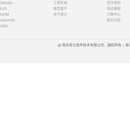
GModel
工程实例
宣传资料
EVS
典型客户
培训课程
GDIM
关于库仑
计算中心
OptumG2
库仑问答
GMS
@ 南京库仑软件技术有限公司，版权所有 |
联