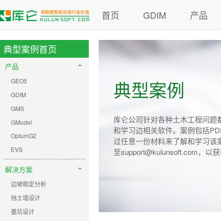
首页
GDIM
产品
典型案例首页
产品
GEO5
典型案例
GDIM
GMS
库仑公司针对各种土木工程问题
GModel
和学习边相关软件。案例包括P
OptumG2
过任意一份材料来了解和学习该
EVS
至support@kulunsoft.com
解决方案
边坡稳定分析
挡土墙设计
基坑设计