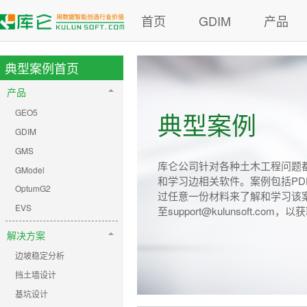
首页
GDIM
产品
典型案例首页
产品
GEO5
典型案例
GDIM
GMS
库仑公司针对各种土木工程问题
GModel
和学习边相关软件。案例包括P
OptumG2
过任意一份材料来了解和学习该
EVS
至support@kulunsoft.com
解决方案
边坡稳定分析
挡土墙设计
基坑设计