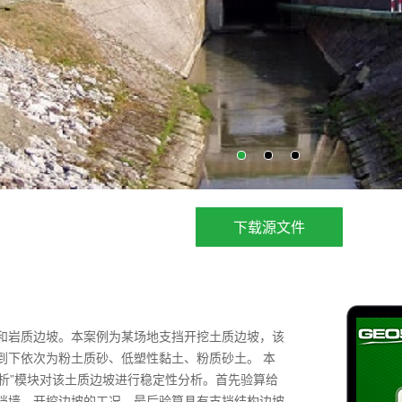
下载源文件
和岩质边坡。本案例为某场地支挡开挖土质边坡，该
到下依次为粉土质砂、低塑性黏土、粉质砂土。 本
分析”模块对该土质边坡进行稳定性分析。首先验算给
挡墙、开挖边坡的工况，最后验算具有支挡结构边坡