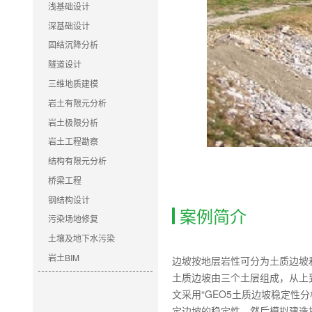
浅基础设计
深基础设计
固结沉降分析
隧道设计
三维地质建模
岩土有限元分析
岩土极限分析
岩土工程勘察
结构有限元分析
桥梁工程
钢结构设计
案例简介
污染场地修复
土壤及地下水污染
岩土BIM
边坡按地层岩性可分为土质边坡
土质边坡由三个土层组成，从上
文采用“GEO5土质边坡稳定性
定边坡的稳定性，然后模拟建造