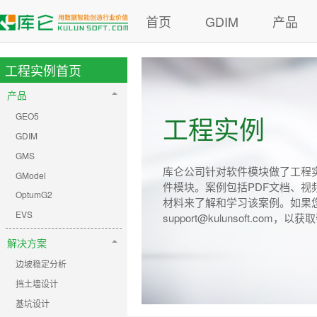
首页
GDIM
产品
工程实例首页
产品
GEO5
工程实例
GDIM
GMS
库仑公司针对软件模块做了工程
GModel
件模块。案例包括PDF文档、
OptumG2
材料来了解和学习该案例。如果
EVS
support@kulunsoft.com，以
解决方案
边坡稳定分析
挡土墙设计
基坑设计