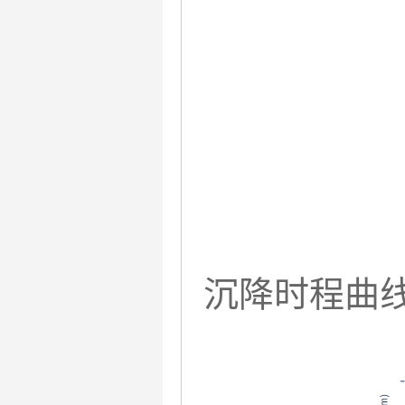
沉降时程曲