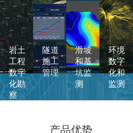
岩土
隧道
滑坡
环境
工程
施工
和基
数字
数字
管理
坑监
化和
化勘
测
监测
察
产品优势